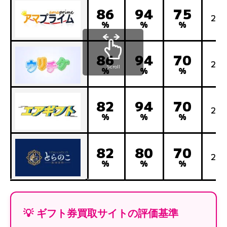
86
94
75
24
%
%
%
86
94
70
24
Scroll
%
%
%
82
94
70
24
%
%
%
82
80
70
24
%
%
%
💡 ギフト券買取サイトの評価基準