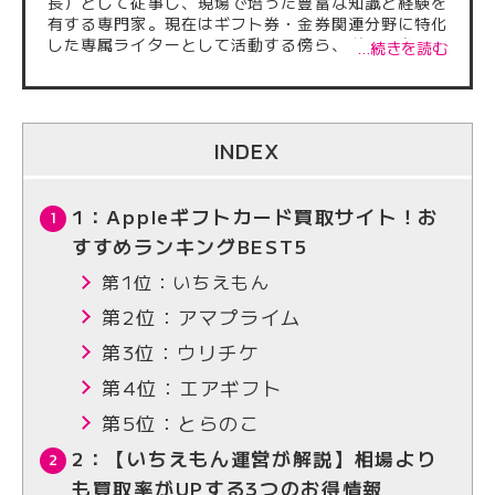
長）として従事し、現場で培った豊富な知識と経験を
有する専門家。現在はギフト券・金券関連分野に特化
した専属ライターとして活動する傍ら、ギフト券買取
…続きを読む
サイトに掲載される記事の監修も多数担当している。
これまでに執筆・監修した記事は500本を超え、正確
性・信頼性の高い情報発信に注力。業界内外から厚い
信頼を得ている。
INDEX
1：Appleギフトカード買取サイト！お
すすめランキングBEST5
第1位：いちえもん
第2位：アマプライム
第3位：ウリチケ
第4位：エアギフト
第5位：とらのこ
2：【いちえもん運営が解説】相場より
も買取率がUPする3つのお得情報