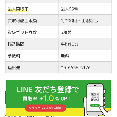
最大買取率
最大99%
買取可能上限額
1,000円〜上限なし
取扱ギフト券数
3種類
振込時間
平均10分
手数料
無料
連絡先
03-6636-5176
エアギフトの口コミ
4.5
5点中4.5点（2件の口コミに基づく）