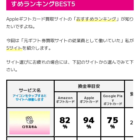
すめランキングBEST5
Appleギフトカード買取サイトの「
おすすめランキング
」が知り
たいですよね。
今回は「元ギフト券買取サイトの従業員として働いていた」私が
5サイト
を紹介します。
サイト選びにお疲れの場合には、下記のサイトから選んでみて下
さい。
換金率目安
サービス名
営業
アイコンをタップすると
Google Pla
Amazon
Apple
サイトへ移動します
y
ギフトカード
ギフトカード
ギフトカード
82
94
75
24
%
%
%