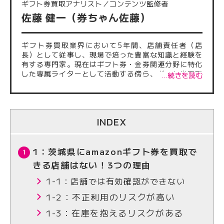
ギフト券買取アナリスト／コンテンツ監修者
佐藤 健一（券ちゃん佐藤）
ギフト券買取業界において5年間、店舗責任者（店
長）として従事し、現場で培った豊富な知識と経験を
有する専門家。現在はギフト券・金券関連分野に特化
した専属ライターとして活動する傍ら、ギフト券買取
…続きを読む
サイトに掲載される記事の監修も多数担当している。
これまでに執筆・監修した記事は500本を超え、正確
性・信頼性の高い情報発信に注力。業界内外から厚い
信頼を得ている。
INDEX
1：茨城県にamazonギフト券を買取で
きる店舗はない！3つの理由
1-1：店舗では有効確認ができない
1-2：不正利用のリスクが高い
1-3：在庫を抱えるリスクがある