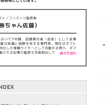
一部参考にしています。
スト／コンテンツ監修者
（券ちゃん佐藤）
において5年間、店舗責任者（店長）として従事
豊富な知識と経験を有する専門家。現在はギフト
特化した専属ライターとして活動する傍ら、ギフ
載される記事の監修も多数担当している。これま
…続きを読む
記事は500本を超え、正確性・信頼性の高い情報
外から厚い信頼を得ている。
INDEX