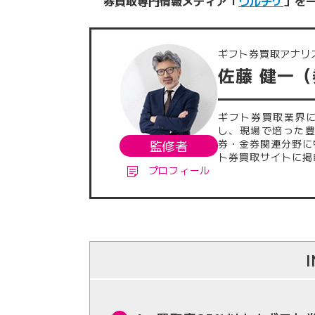
券買取専門情報メディア「
ウルチケ
」を
ギフト券買取アナリ
佐藤 健一
ギフト券買取業界
し、現場で培った
監修者
券・金券関連分野に
ト券買取サイトに掲
プロフィール
でに執筆・監修した
発信に注力。業界内