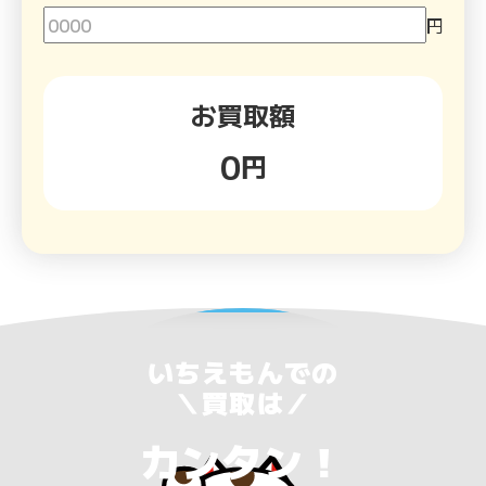
円
お買取額
0
円
いちえもんでの
＼買取は／
カンタン
！