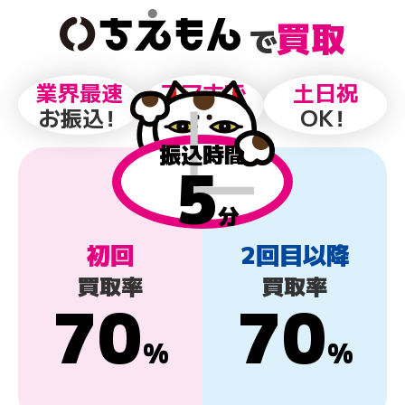
買取
で
業界最速
スマホで
土日祝
お振込
！
完結
！
OK
！
振込時間
5
分
初回
2回目以降
買取率
買取率
70
70
%
%