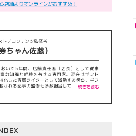
ら店舗よりオンラインがおすすめ！
スト／コンテンツ監修者
（券ちゃん佐藤）
において5年間、店舗責任者（店長）として従事
豊富な知識と経験を有する専門家。現在はギフト
特化した専属ライターとして活動する傍ら、ギフ
載される記事の監修も多数担当している。これま
…続きを読む
記事は500本を超え、正確性・信頼性の高い情報
外から厚い信頼を得ている。
INDEX