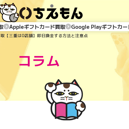
取
Appleギフトカード買取
Google Playギフトカ
の買取【三重は0店舗】即日換金する方法と注意点
コラム