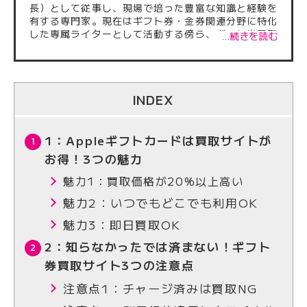
長）として従事し、現場で培った豊富な知識と経験を
有する専門家。現在はギフト券・金券関連分野に特化
した専属ライターとして活動する傍ら、ギフト券買取
…続きを読む
サイトに掲載される記事の監修も多数担当している。
これまでに執筆・監修した記事は500本を超え、正確
性・信頼性の高い情報発信に注力。業界内外から厚い
信頼を得ている。
INDEX
1：Appleギフトカードは買取サイトが
お得！3つの魅力
魅力1：買取価格が20%以上高い
魅力2：いつでもどこでも利用OK
魅力3：即日買取OK
2：知らなかったでは済まない！ギフト
券買取サイト3つの注意点
注意点1：チャージ済みは買取NG