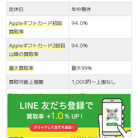
定休日
年中無休
Appleギフトカード初回
94.0%
買取率
Appleギフトカード2回目
94.0%
以降の買取率
最大買取率
最大99%
買取可能上限額
1,000円〜上限なし
取扱ギフト券数
3種類
振込時間
平均10分
手数料
無料
連絡先
03-6636-5176