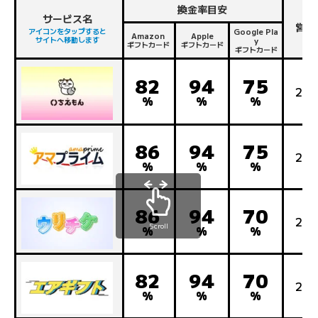
換金率目安
サービス名
営業
アイコンをタップすると
Google Pla
Amazon
Apple
サイトへ移動します
y
ギフトカード
ギフトカード
ギフトカード
82
94
75
24
%
%
%
86
94
75
24
%
%
%
86
94
70
24
Scroll
%
%
%
82
94
70
24
%
%
%