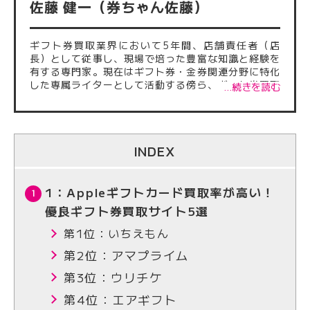
佐藤 健一（券ちゃん佐藤）
ギフト券買取業界において5年間、店舗責任者（店
長）として従事し、現場で培った豊富な知識と経験を
有する専門家。現在はギフト券・金券関連分野に特化
した専属ライターとして活動する傍ら、ギフト券買取
…続きを読む
サイトに掲載される記事の監修も多数担当している。
これまでに執筆・監修した記事は500本を超え、正確
性・信頼性の高い情報発信に注力。業界内外から厚い
信頼を得ている。
INDEX
1：Appleギフトカード買取率が高い！
優良ギフト券買取サイト5選
第1位：いちえもん
第2位：アマプライム
第3位：ウリチケ
第4位：エアギフト