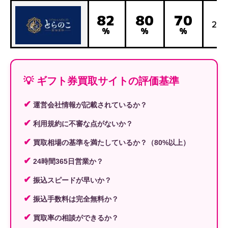
82
80
70
24
%
%
%
💡 ギフト券買取サイトの評価基準
✔
運営会社情報が記載されているか？
✔
利用規約に不審な点がないか？
✔
買取相場の基準を満たしているか？（80%以上）
✔
24時間365日営業か？
✔
振込スピードが早いか？
✔
振込手数料は完全無料か？
✔
買取率の相談ができるか？