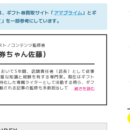
は、ギフト券買取サイト「
アマプライム
」とギ
ケ
」を一部参考にしています。
スト／コンテンツ監修者
（券ちゃん佐藤）
において5年間、店舗責任者（店長）として従事
豊富な知識と経験を有する専門家。現在はギフト
特化した専属ライターとして活動する傍ら、ギフ
載される記事の監修も多数担当している。これま
…続きを読む
記事は500本を超え、正確性・信頼性の高い情報
外から厚い信頼を得ている。